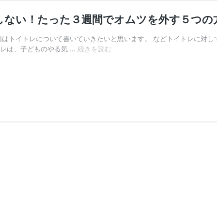
しない！たった３週間でオムツを外す５つの
今回はトイトレについて書いていきたいと思います。 などトイトレに対し
【簡
レは、子どものやる気 …
続きを読む
単
に
と
れ
る】
【ト
イ
ト
レ】
イ
ラ
イ
ラ
し
な
い！