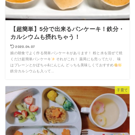
【超簡単】5分で出来るパンケーキ！鉄分・
カルシウムも摂れちゃう！
2020.04.07
娘の朝食でよく作る簡単パンケーキがあります！ 粉と水を混ぜて焼
くだけ超簡単パンケーキ
それがこれ！ 薬局にも売ってたり、 味
はプレーンとかぼちゃ&にんじん どっちも美味しくておすすめ
鉄分カルシウムも入って...
子育て