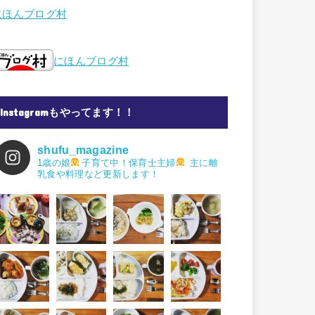
にほんブログ村
にほんブログ村
Instagramもやってます！！
shufu_magazine
1歳の娘
子育て中！保育士主婦
主に離
乳食や料理など更新します！