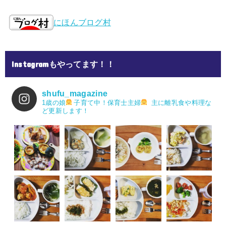
にほんブログ村
Instagramもやってます！！
shufu_magazine
1歳の娘
子育て中！保育士主婦
主に離乳食や料理な
ど更新します！