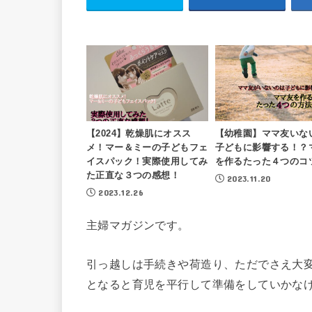
【2024】乾燥肌にオスス
【幼稚園】ママ友いな
メ！マー＆ミーの子どもフェ
子どもに影響する！？
イスパック！実際使用してみ
を作るたった４つのコ
た正直な３つの感想！
2023.11.20
2023.12.26
主婦マガジンです。
引っ越しは手続きや荷造り、ただでさえ大
となると育児を平行して準備をしていかな