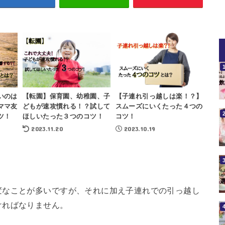
いのは
【転園】保育園、幼稚園、子
【子連れ引っ越しは楽！？】
ママ友
どもが速攻慣れる！？試して
スムーズにいくたった４つの
ツ！
ほしいたった３つのコツ！
コツ！
2023.11.20
2023.10.19
変なことが多いですが、それに加え子連れでの引っ越し
ければなりません。