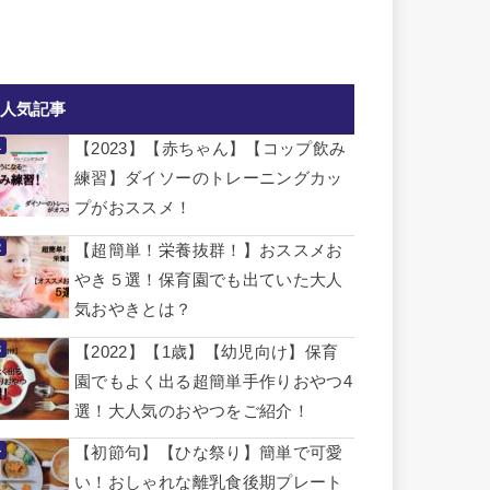
人気記事
【2023】【赤ちゃん】【コップ飲み
練習】ダイソーのトレーニングカッ
プがおススメ！
【超簡単！栄養抜群！】おススメお
やき５選！保育園でも出ていた大人
気おやきとは？
【2022】【1歳】【幼児向け】保育
園でもよく出る超簡単手作りおやつ4
選！大人気のおやつをご紹介！
【初節句】【ひな祭り】簡単で可愛
い！おしゃれな離乳食後期プレート