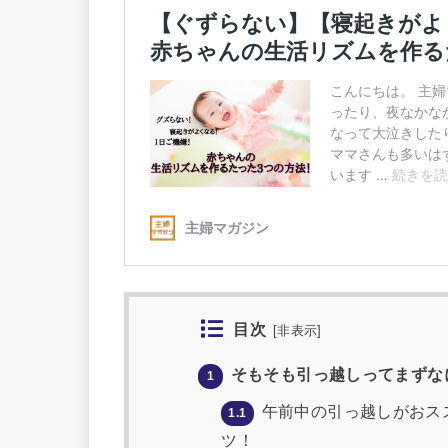
目次
[
非表示
]
そもそも引っ越しってまずな
1
午前中の引っ越しがおス
1.1
ツ！