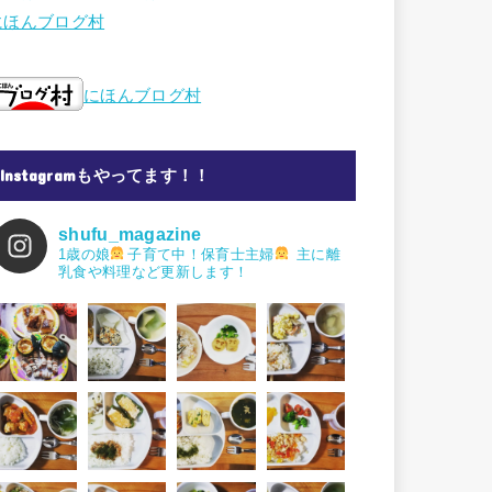
にほんブログ村
にほんブログ村
Instagramもやってます！！
shufu_magazine
1歳の娘
子育て中！保育士主婦
主に離
乳食や料理など更新します！