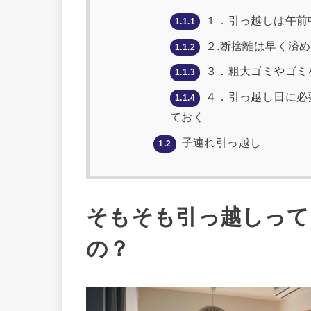
１．引っ越しは午前
1.1.1
２.断捨離は早く済
1.1.2
３．粗大ゴミやゴミ
1.1.3
４．引っ越し日に必
1.1.4
ておく
子連れ引っ越し
1.2
そもそも引っ越しって
の？