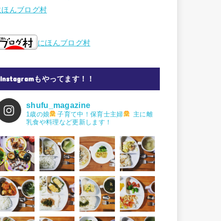
にほんブログ村
にほんブログ村
Instagramもやってます！！
shufu_magazine
1歳の娘
子育て中！保育士主婦
主に離
乳食や料理など更新します！