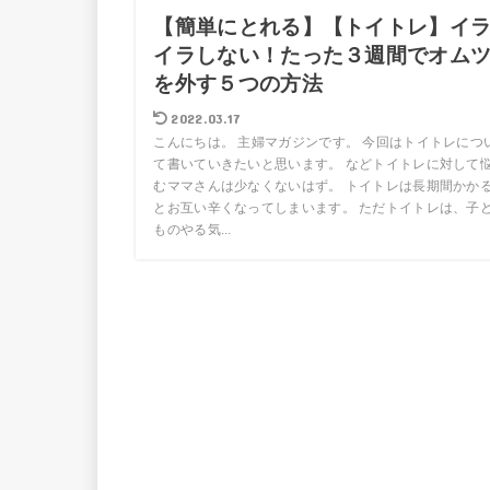
【簡単にとれる】【トイトレ】イ
イラしない！たった３週間でオム
を外す５つの方法
2022.03.17
こんにちは。 主婦マガジンです。 今回はトイトレにつ
て書いていきたいと思います。 などトイトレに対して
むママさんは少なくないはず。 トイトレは長期間かか
とお互い辛くなってしまいます。 ただトイトレは、子
ものやる気...