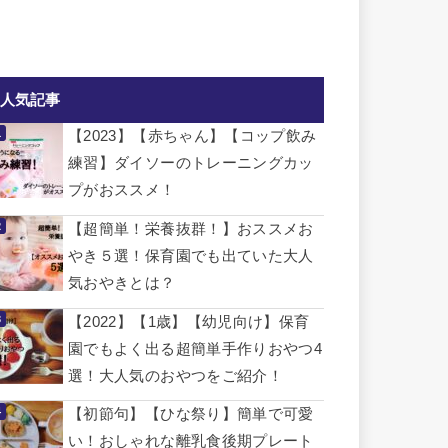
人気記事
【2023】【赤ちゃん】【コップ飲み
練習】ダイソーのトレーニングカッ
プがおススメ！
【超簡単！栄養抜群！】おススメお
やき５選！保育園でも出ていた大人
気おやきとは？
【2022】【1歳】【幼児向け】保育
園でもよく出る超簡単手作りおやつ4
選！大人気のおやつをご紹介！
【初節句】【ひな祭り】簡単で可愛
い！おしゃれな離乳食後期プレート