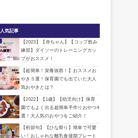
人気記事
【2023】【赤ちゃん】【コップ飲み
練習】ダイソーのトレーニングカッ
プがおススメ！
【超簡単！栄養抜群！】おススメお
やき５選！保育園でも出ていた大人
気おやきとは？
【2022】【1歳】【幼児向け】保育
園でもよく出る超簡単手作りおやつ4
選！大人気のおやつをご紹介！
【初節句】【ひな祭り】簡単で可愛
い！おしゃれな離乳食後期プレート