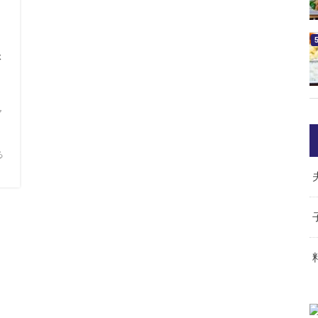
保
ヤ
る