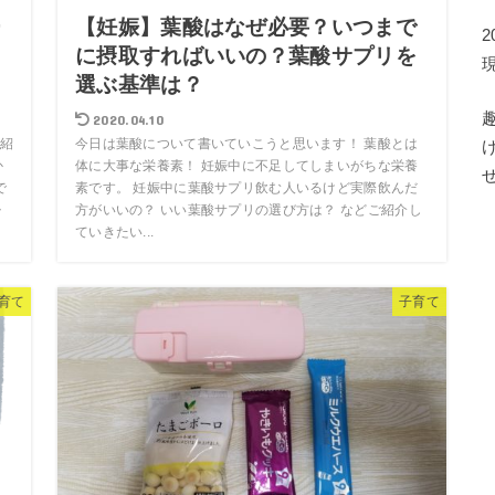
ー
【妊娠】葉酸はなぜ必要？いつまで
に摂取すればいいの？葉酸サプリを
選ぶ基準は？
2020.04.10
紹
今日は葉酸について書いていこうと思います！ 葉酸とは
か
体に大事な栄養素！ 妊娠中に不足してしまいがちな栄養
で
素です。 妊娠中に葉酸サプリ飲む人いるけど実際飲んだ
‥
方がいいの？ いい葉酸サプリの選び方は？ などご紹介し
ていきたい...
育て
子育て