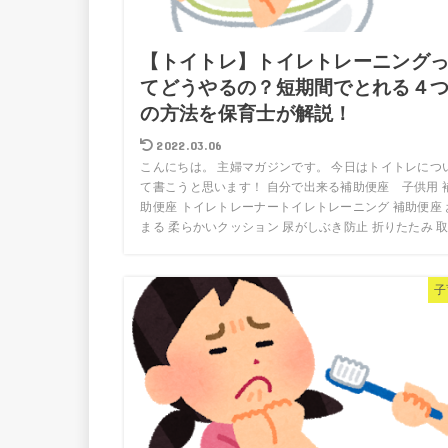
【トイトレ】トイレトレーニング
てどうやるの？短期間でとれる４
の方法を保育士が解説！
2022.03.06
こんにちは。 主婦マガジンです。 今日はトイトレにつ
て書こうと思います！ 自分で出来る補助便座 子供用 
助便座 トイレトレーナートイレトレーニング 補助便座 
まる 柔らかいクッション 尿がしぶき防止 折りたたみ 取.
子