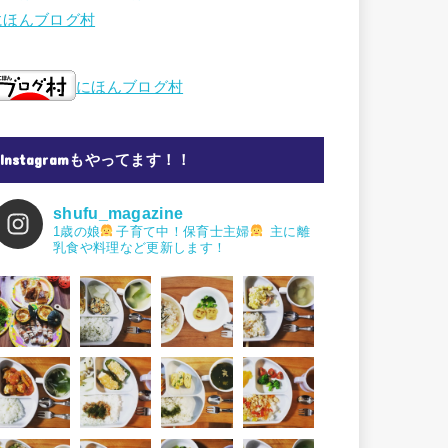
にほんブログ村
にほんブログ村
Instagramもやってます！！
shufu_magazine
1歳の娘
子育て中！保育士主婦
主に離
乳食や料理など更新します！