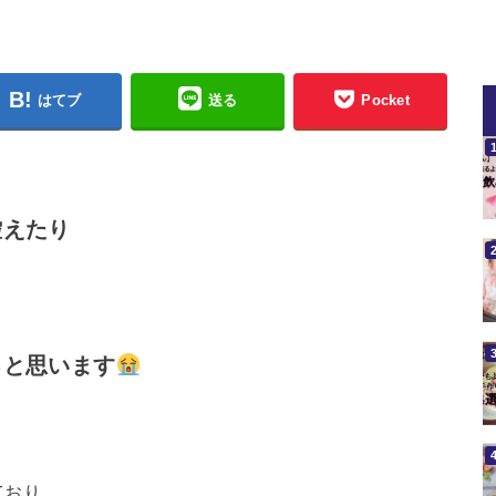
はてブ
送る
Pocket
控えたり
ると思います
ており