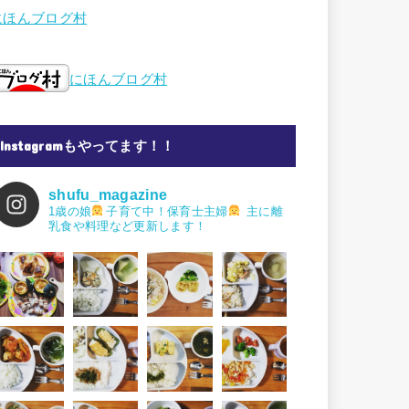
にほんブログ村
にほんブログ村
Instagramもやってます！！
shufu_magazine
1歳の娘
子育て中！保育士主婦
主に離
乳食や料理など更新します！