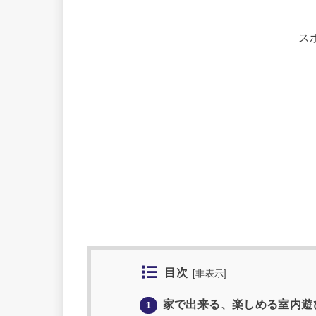
ス
目次
[
非表示
]
家で出来る、楽しめる室内遊
1