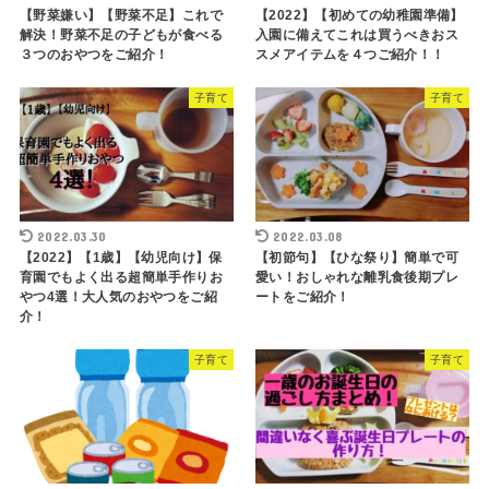
【野菜嫌い】【野菜不足】これで
【2022】【初めての幼稚園準備】
解決！野菜不足の子どもが食べる
入園に備えてこれは買うべきおス
３つのおやつをご紹介！
スメアイテムを４つご紹介！！
子育て
子育て
2022.03.30
2022.03.08
【2022】【1歳】【幼児向け】保
【初節句】【ひな祭り】簡単で可
育園でもよく出る超簡単手作りお
愛い！おしゃれな離乳食後期プレ
やつ4選！大人気のおやつをご紹
ートをご紹介！
介！
子育て
子育て