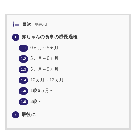
目次
[
非表示
]
赤ちゃんの食事の成長過程
1
0ヵ月～5ヵ月
1.1
5ヵ月～6ヵ月
1.2
5ヵ月～9ヵ月
1.3
10ヵ月～12ヵ月
1.4
1歳6ヵ月～
1.5
3歳～
1.6
最後に
2