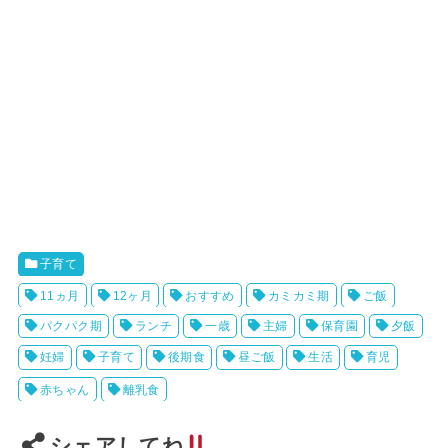
子育て
11ヵ月
12ヶ月
おすすめ
カミカミ期
ご飯
パクパク期
ランチ
一歳
主婦
保育園
夕飯
妊婦
子育て
後期食
昼ご飯
生活
育児
赤ちゃん
離乳食
シェアしてね