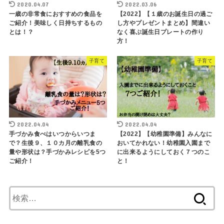
2020.04.07
2022.03.06
一歳の非常食におすすめの食品を
【2022】【１歳のお誕生日の過ご
ご紹介！美味しく日持ちするもの
し方やプレゼントまとめ】間違い
とは！？
なく喜ぶ誕生日プレートの作り
方！
子育て
子育て
2022.04.04
2022.04.04
手づかみ食べはいつからいつま
【2022】【幼稚園準備】みんなに
で？生後９、１０カ月の離乳食の
おいてかれない！幼稚園入園まで
量や形状は？手づかみレシピを5つ
に出来るようにしておく７つのこ
ご紹介！
と！
検
索: