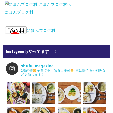
にほんブログ村
にほんブログ村
Instagramもやってます！！
shufu_magazine
1歳の娘
子育て中！保育士主婦
主に離乳食や料理な
ど更新します！