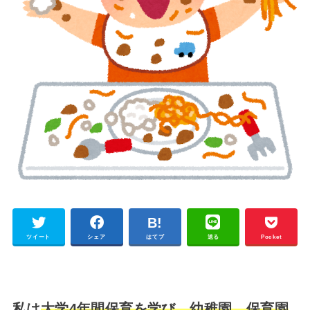
ツイート
シェア
はてブ
送る
Pocket
私は
大学4年間保育を学び、幼稚園、保育園