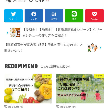
ツイート
シェア
はてブ
送る
Pocket
【後期食】【幼児食】【超簡単離乳食シリーズ】クリー
ムシチューの作り方をご紹介！
【現役保育士が室内遊び5選】子供が夢中になれること
間違いなし！
RECOMMEND
子育て
子育て
2022.03.15
2022.04.04