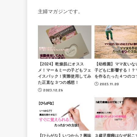
主婦マガジンです。
【2024】乾燥肌にオスス
【幼稚園】ママ友いな
メ！マー＆ミーの子どもフェ
子どもに影響する！？
イスパック！実際使用してみ
を作るたった４つのコ
た正直な３つの感想！
2023.11.20
2023.12.26
【ひらがな】いつから？興味
３歳児癇癪はなぜ起こ