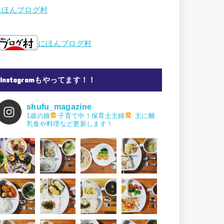
にほんブログ村
にほんブログ村
Instagramもやってます！！
shufu_magazine
1歳の娘
子育て中！保育士主婦
主に離
乳食や料理など更新します！