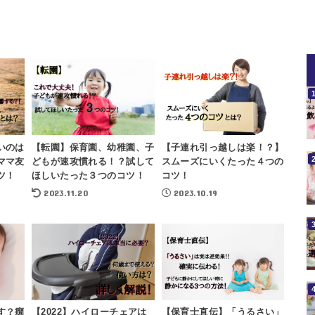
いのは
【転園】保育園、幼稚園、子
【子連れ引っ越しは楽！？】
ママ友
どもが速攻慣れる！？試して
スムーズにいくたった４つの
ツ！
ほしいたった３つのコツ！
コツ！
2023.11.20
2023.10.19
す？癇
【2022】ハイローチェアは
【保育士直伝】「うるさい」