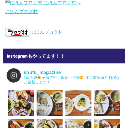
にほんブログ村
にほんブログ村
Instagramもやってます！！
shufu_magazine
1歳の娘
子育て中！保育士主婦
主に離乳食や料理な
ど更新します！