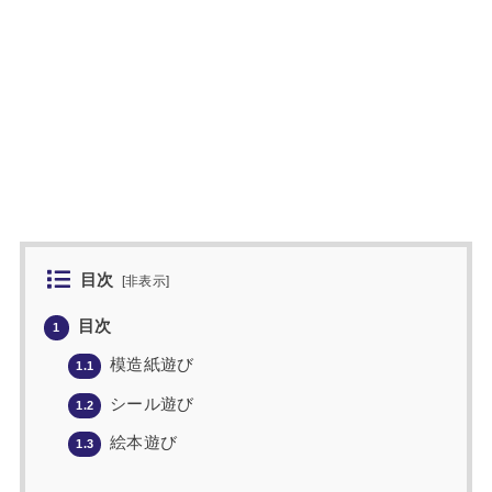
目次
[
非表示
]
目次
1
模造紙遊び
1.1
シール遊び
1.2
絵本遊び
1.3