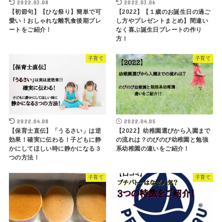
2022.03.08
2022.03.06
【初節句】【ひな祭り】簡単で可
【2022】【１歳のお誕生日の過ご
愛い！おしゃれな離乳食後期プレ
し方やプレゼントまとめ】間違い
ートをご紹介！
なく喜ぶ誕生日プレートの作り
方！
子育て
子育て
2022.04.08
2022.04.05
【保育士直伝】「うるさい」は逆
【2022】幼稚園選びから入園まで
効果！確実に伝わる！子どもに静
の流れは？のびのび幼稚園と勉強
かにしてほしい時に静かになる３
系幼稚園の違いをご紹介！
つの方法！
子育て
子育て