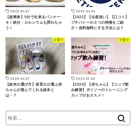
2020.04.07
2022.04.04
【超簡単】5分で出来るパンケー
【2022】【出産祝い】【口コミ】
キ！鉄分・カルシウムも摂れちゃ
プチバトーの３つの特徴をご紹
う！
介！送料無料にする方法とは？
子育て
子育て
2020.04.07
2024.03.05
【絵本の選び方】保育士が選ぶ赤
【2024】【赤ちゃん】【コップ飲
ちゃんが喜んでくれる絵本と
み練習】ダイソーのトレーニング
は‥？
カップがおススメ！
検
索: