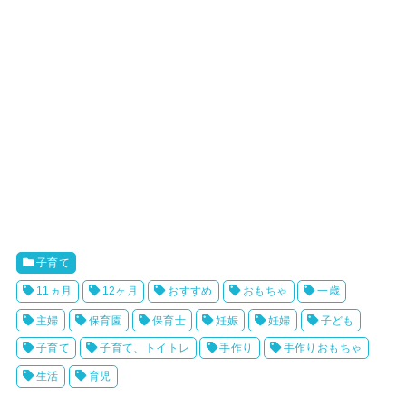
子育て
11ヵ月
12ヶ月
おすすめ
おもちゃ
一歳
主婦
保育園
保育士
妊娠
妊婦
子ども
子育て
子育て、トイトレ
手作り
手作りおもちゃ
生活
育児