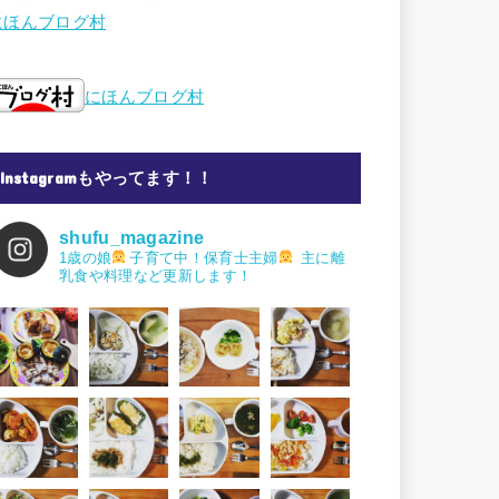
にほんブログ村
にほんブログ村
Instagramもやってます！！
shufu_magazine
1歳の娘
子育て中！保育士主婦
主に離
乳食や料理など更新します！