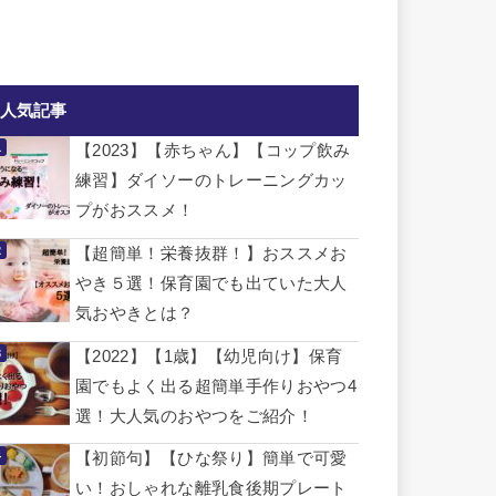
人気記事
【2023】【赤ちゃん】【コップ飲み
練習】ダイソーのトレーニングカッ
プがおススメ！
【超簡単！栄養抜群！】おススメお
やき５選！保育園でも出ていた大人
気おやきとは？
【2022】【1歳】【幼児向け】保育
園でもよく出る超簡単手作りおやつ4
選！大人気のおやつをご紹介！
【初節句】【ひな祭り】簡単で可愛
い！おしゃれな離乳食後期プレート