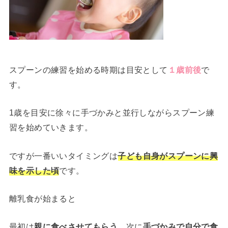
スプーンの練習を始める時期は目安として
１歳前後
で
す。
1歳を目安に徐々に手づかみと並行しながらスプーン練
習を始めていきます。
ですが一番いいタイミングは
子ども自身がスプーンに興
味を示した頃
です。
離乳食が始まると
最初は
親に食べさせてもらう
、次に
手づかみで自分で食