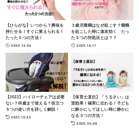
【ひらがな】いつから？興味を
３歳児癇癪はなぜ起こす？癇癪
持たせる！すぐに覚えられる！
を起こした時に速攻効く たっ
たった５つの方法！
た３つの対処法とは？？
2022.12.06
2022.10.17
【2022】ハイローチェアは必要
【保育士直伝】「うるさい」は
ない？何歳まで使える？役立つ
逆効果！確実に伝わる！子ども
５つの使い方を詳しく解説！
に静かにしてほしい時に静かに
なる３つの方法！
2023.10.24
2022.04.08