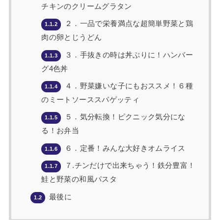
チキンのクリームグラタン
２．一品で栄養満点な超簡単野菜と鶏
1.1.2
肉の卵とじうどん
３．手抜きの時は丼ぶりに！ハンバー
1.1.3
グ4色丼
４．野菜嫌いな子にもおススメ！６種
1.1.4
のミートソーススパゲッティ
５．気分転換！ピクニック気分にな
1.1.5
る！お弁当
６．定番！みんな大好きオムライス
1.1.6
７.チンだけで出来ちゃう！鉄分豊富！
1.1.7
鮭と野菜の和風パスタ
最後に
1.2