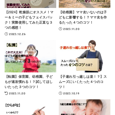
【2024】乾燥肌にオススメ！マ
【幼稚園】ママ友いないのは子
ー＆ミーの子どもフェイスパッ
どもに影響する！？ママ友を作
ク！実際使用してみた正直な３
るたった４つのコツ！
つの感想！
2023.11.20
2023.12.26
【転園】保育園、幼稚園、子ど
【子連れ引っ越しは楽！？】ス
もが速攻慣れる！？試してほし
ムーズにいくたった４つのコ
いたった３つのコツ！
ツ！
2023.11.20
2023.10.19