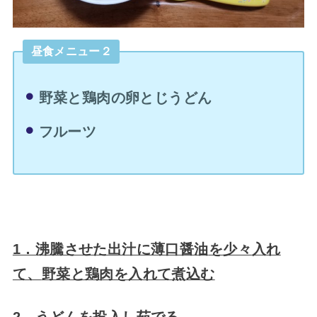
昼食メニュー２
野菜と鶏肉の卵とじうどん
フルーツ
1．沸騰させた出汁に
薄口醤油
を
少々
入れ
て、
野菜と鶏肉を入れて煮込む